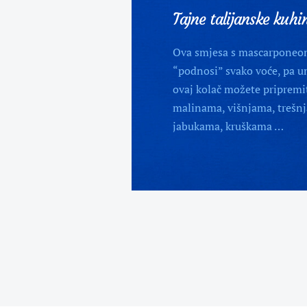
Tajne talijanske kuhi
Ova smjesa s mascarponeo
“podnosi” svako voće, pa u
ovaj kolač možete pripremit
malinama, višnjama, trešnj
jabukama, kruškama …