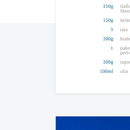
250g
Galb
Masc
150g
šeće
3
jaja
200g
braš
1
pake
peci
200g
jago
100ml
ulja