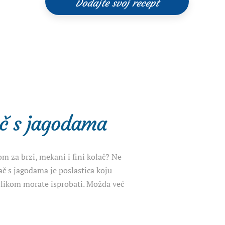
Dodajte svoj recept
ač s jagodama
om za brzi, mekani i fini kolač? Ne
lač s jagodama je poslastica koju
rilikom morate isprobati. Možda već