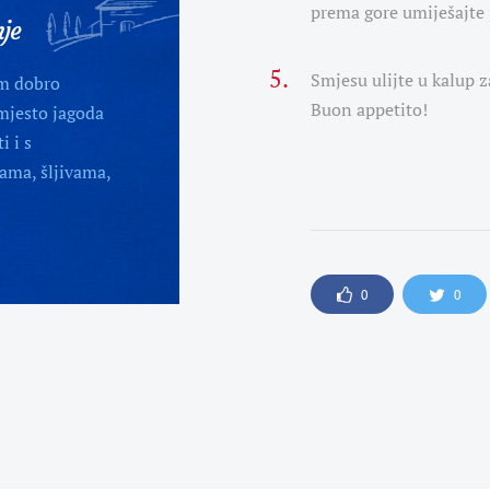
prema gore umiješajte 
nje
Smjesu ulijte u kalup z
m dobro
Buon appetito!
mjesto jagoda
i i s
ama, šljivama,
0
0