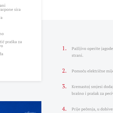
ani
arpone sira
ra
no
tić praška za
vo
Pažljivo operite jagode
da
strani.
Pomoću električne mije
Kremastoj smjesi dodajt
brašno i prašak za peci
Prije pečenja, u dobiv