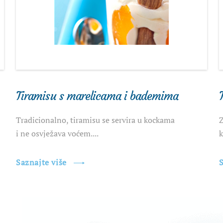
Tiramisu s marelicama i bademima
Tradicionalno, tiramisu se servira u kockama
Z
i ne osvježava voćem....
k
Saznajte više
S