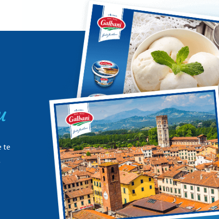
u
 te
.