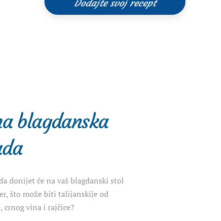
Dodajte svoj recept
na blagdanska
ada
da donijet će na vaš blagdanski stol
Jer, što može biti talijanskije od
 crnog vina i rajčice?