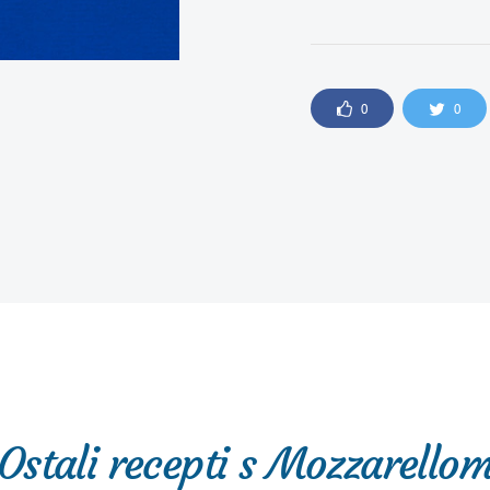
0
0
Ostali recepti s Mozzarello