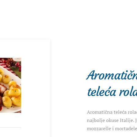
Aromatič
teleća rol
Aromatična teleća rola
najbolje okuse Italije. 
mozzarelle i mortadele,