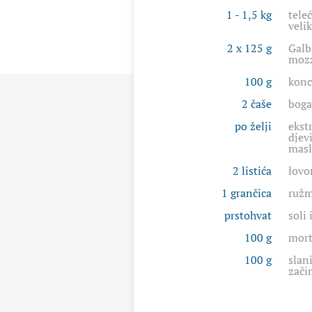
1 - 1,5 kg
tele
veli
2 x 125 g
Galb
mozz
100 g
konc
2 čaše
boga
po želji
ekst
djev
masl
2 listića
lovo
1 grančica
ružm
prstohvat
soli 
100 g
mort
100 g
slan
zači