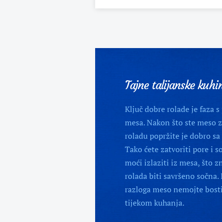
Tajne talijanske kuhi
Ključ dobre rolade je faza 
mesa. Nakon što ste meso 
roladu popržite je dobro sa 
Tako ćete zatvoriti pore i s
moći izlaziti iz mesa, što z
rolada biti savršeno sočna. 
razloga meso nemojte bosti
tijekom kuhanja.