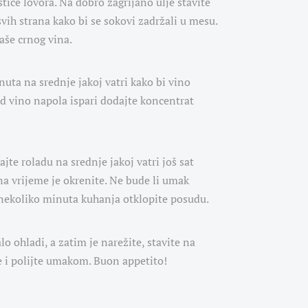
stiće lovora. Na dobro zagrijano ulje stavite
 svih strana kako bi se sokovi zadržali u mesu.
aše crnog vina.
uta na srednje jakoj vatri kako bi vino
d vino napola ispari dodajte koncentrat
jte roladu na srednje jakoj vatri još sat
a vrijeme je okrenite. Ne bude li umak
nekoliko minuta kuhanja otklopite posudu.
lo ohladi, a zatim je narežite, stavite na
 i polijte umakom. Buon appetito!