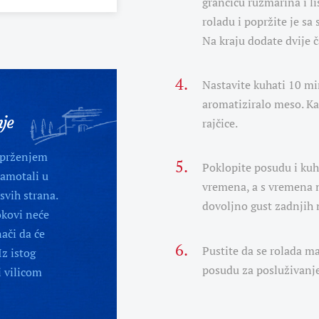
grančicu ružmarina i li
roladu i popržite je sa
Na kraju dodate dvije č
Nastavite kuhati 10 min
aromatiziralo meso. Ka
nje
rajčice.
s prženjem
Poklopite posudu i kuha
zamotali u
vremena, a s vremena n
svih strana.
dovoljno gust zadnjih 
okovi neće
nači da će
Pustite da se rolada ma
Iz istog
posudu za posluživanje
 vilicom