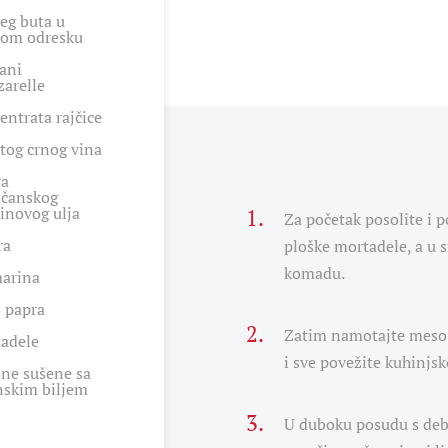
ćeg buta u
kom odresku
ani
arelle
entrata rajčice
tog crnog vina
ra
ičanskog
inovog ulja
Za početak posolite i 
ra
ploške mortadele, a u 
komadu.
arina
i papra
Zatim namotajte meso 
adele
i sve povežite kuhinj
ine sušene sa
nskim biljem
U duboku posudu s deb