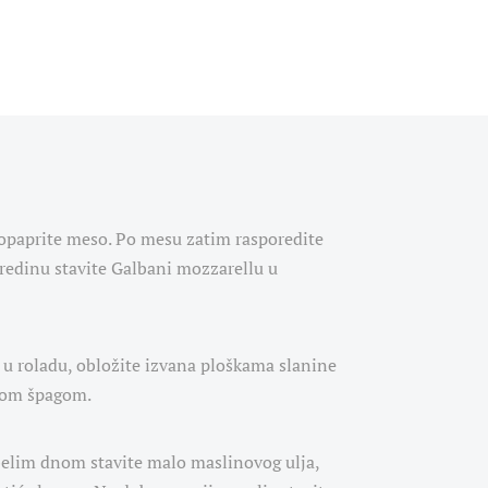
popaprite meso. Po mesu zatim rasporedite
sredinu stavite Galbani mozzarellu u
u roladu, obložite izvana ploškama slanine
skom špagom.
elim dnom stavite malo maslinovog ulja,