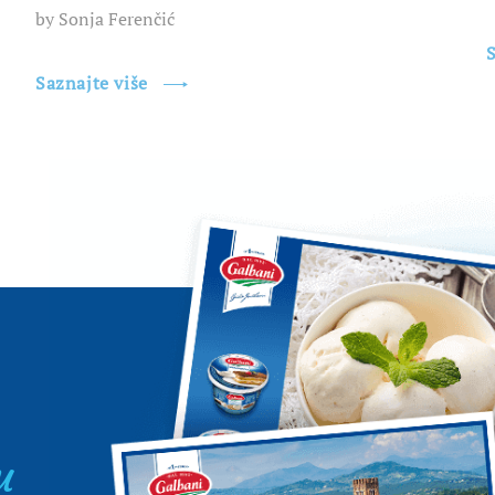
by Sonja Ferenčić
S
Saznajte više
u