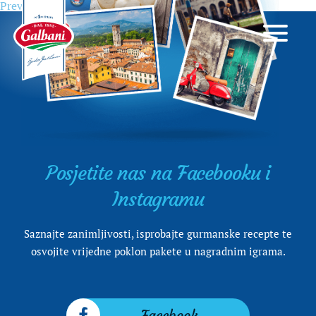
Previous
Previous
Što Talijani jedu u jesen?
Navigacija
post:
objava
Posjetite nas na Facebooku i
Instagramu
Saznajte zanimljivosti, isprobajte gurmanske recepte te
osvojite vrijedne poklon pakete u nagradnim igrama.
Facebook