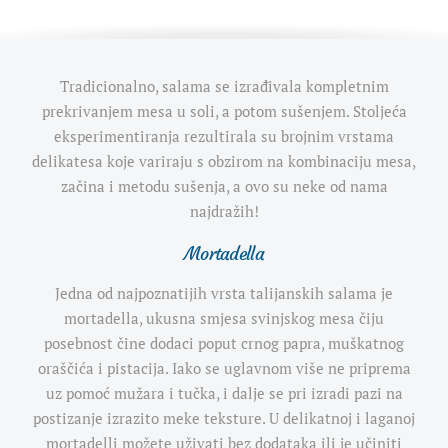
Tradicionalno, salama se izrađivala kompletnim
prekrivanjem mesa u soli, a potom sušenjem. Stoljeća
eksperimentiranja rezultirala su brojnim vrstama
delikatesa koje variraju s obzirom na kombinaciju mesa,
začina i metodu sušenja, a ovo su neke od nama
najdražih!
Mortadella
Jedna od najpoznatijih vrsta talijanskih salama je
mortadella, ukusna smjesa svinjskog mesa čiju
posebnost čine dodaci poput crnog papra, muškatnog
oraščića i pistacija. Iako se uglavnom više ne priprema
uz pomoć mužara i tučka, i dalje se pri izradi pazi na
postizanje izrazito meke teksture. U delikatnoj i laganoj
mortadelli možete uživati bez dodataka ili je učiniti