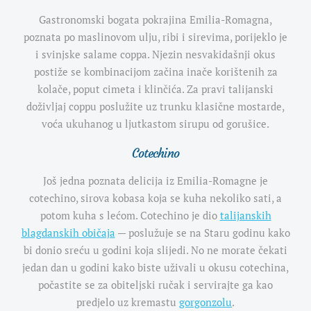
Gastronomski bogata pokrajina Emilia-Romagna,
poznata po maslinovom ulju, ribi i sirevima, porijeklo je
i svinjske salame coppa. Njezin nesvakidašnji okus
postiže se kombinacijom začina inače korištenih za
kolače, poput cimeta i klinčića. Za pravi talijanski
doživljaj coppu poslužite uz trunku klasične mostarde,
voća ukuhanog u ljutkastom sirupu od gorušice.
Cotechino
Još jedna poznata
delicija iz Emilia-Romagne je
cotechino, sirova kobasa koja se kuha nekoliko sati, a
potom kuha s lećom. Cotechino je dio
talijanskih
blagdanskih običaja
— poslužuje se na Staru godinu kako
bi donio sreću u godini koja slijedi. No ne morate čekati
jedan dan u godini kako biste uživali u okusu cotechina,
počastite se za obiteljski ručak i servirajte ga kao
predjelo uz kremastu
gorgonzolu
.