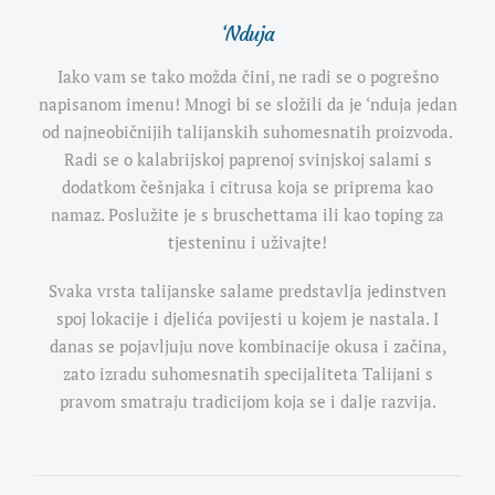
‘Nduja
Iako vam se tako možda čini, ne radi se o pogrešno
napisanom imenu! Mnogi bi se složili da je ‘nduja jedan
od najneobičnijih talijanskih suhomesnatih proizvoda.
Radi se o kalabrijskoj paprenoj svinjskoj salami s
dodatkom češnjaka i citrusa koja se priprema kao
namaz. Poslužite je s bruschettama ili kao toping za
tjesteninu i uživajte!
Svaka vrsta talijanske salame predstavlja jedinstven
spoj lokacije i djelića povijesti u kojem je nastala. I
danas se pojavljuju nove kombinacije okusa i začina,
zato izradu suhomesnatih specijaliteta Talijani s
pravom smatraju tradicijom koja se i dalje razvija.