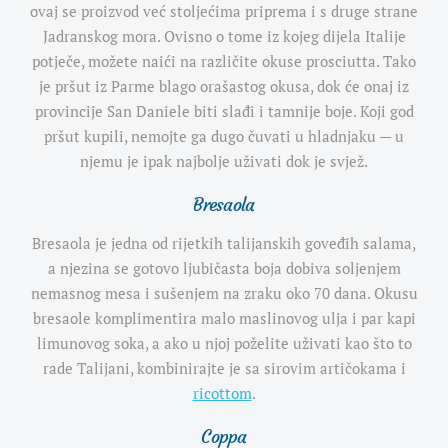
ovaj se proizvod već stoljećima priprema i s druge strane
Jadranskog mora. Ovisno o tome iz kojeg dijela Italije
potječe, možete naići na različite okuse prosciutta. Tako
je pršut iz Parme blago orašastog okusa, dok će onaj iz
provincije San Daniele biti slađi i tamnije boje. Koji god
pršut kupili, nemojte ga dugo čuvati u hladnjaku — u
njemu je ipak najbolje uživati dok je svjež.
Bresaola
Bresaola je jedna od rijetkih talijanskih goveđih salama,
a njezina se gotovo ljubičasta boja dobiva soljenjem
nemasnog mesa i sušenjem na zraku oko 70 dana. Okusu
bresaole komplimentira malo maslinovog ulja i par kapi
limunovog soka, a ako u njoj poželite uživati kao što to
rade Talijani, kombinirajte je sa sirovim artičokama i
ricottom
.
Coppa