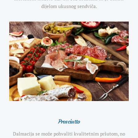
dijelom ukusnog sendviča.
Prosciutto
Dalmacija se može pohvaliti kvalitetnim pršutom, no