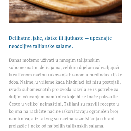
Delikatne, jake, slatke ili ljutkaste — upoznajte
neodoljive talijanske salame.
Danas možemo uživati u mnogim talijanskim
suhomesnatim delicijama, velikim dijelom zahvaljujući
kreativnom načinu rukovanja hranom u predindustrijsko
doba. Naime, u vrijeme kada hladnjaci još nisu postojali,
izrada suhomesnatih proizvoda razvila se iz potrebe za
duljim očuvanjem namirnica koje bi se inače pokvarile.
Često u velikoj neimaštini, Talijani su razvili recepte u
kojima na različite načine iskorištavaju ograničen broj
namirnica, a iz takvog su načina razmišljanja o hrani
proizašle i neke od najboljih talijanskih salama.