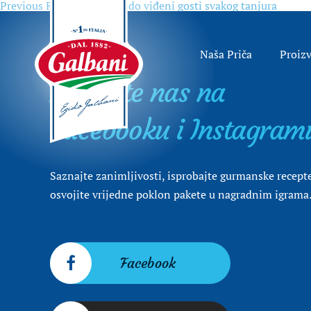
Previous
Previous
Ravioli, uvijek rado viđeni gosti svakog tanjura
Navigacija
post:
objava
Naša Priča
Proiz
Posjetite nas na
Facebooku i Instagram
Saznajte zanimljivosti, isprobajte gurmanske recepte
osvojite vrijedne poklon pakete u nagradnim igrama
Facebook