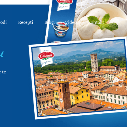
vodi
Recepti
Blog
Video
Kontakt
u
 te
.