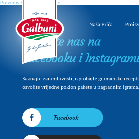
Previous
Previous
Frappole i Fritelle
Navigacija
post:
objava
Naša Priča
Proiz
Posjetite nas na
Facebooku i Instagram
Saznajte zanimljivosti, isprobajte gurmanske recepte
osvojite vrijedne poklon pakete u nagradnim igrama
Facebook