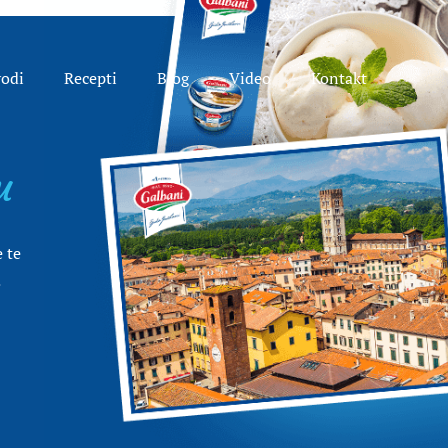
vodi
Recepti
Blog
Video
Kontakt
u
 te
.