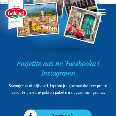
Previous
Previous
3 talijanska jela s jajima koja morate probati
Navigacija
post:
objava
Posjetite nas na Facebooku i
Instagramu
Saznajte zanimljivosti, isprobajte gurmanske recepte te
osvojite vrijedne poklon pakete u nagradnim igrama.
Facebook