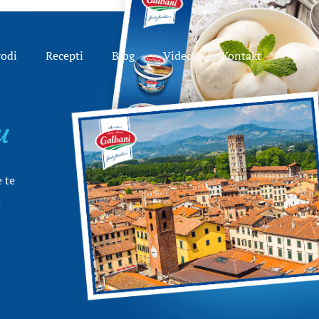
vodi
Recepti
Blog
Video
Kontakt
u
 te
.