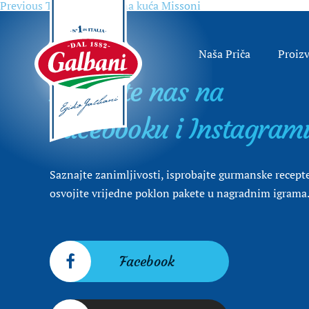
Previous
Previous
Talijanska modna kuća Missoni
Navigacija
post:
objava
Naša Priča
Proiz
Posjetite nas na
Facebooku i Instagram
Saznajte zanimljivosti, isprobajte gurmanske recepte
osvojite vrijedne poklon pakete u nagradnim igrama
Facebook