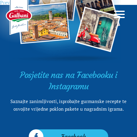
Previous
Previous
Galbani Ricotta 250g
Navigacija
post:
objava
Posjetite nas na Facebooku i
Instagramu
Saznajte zanimljivosti, isprobajte gurmanske recepte te
osvojite vrijedne poklon pakete u nagradnim igrama.
Facebook