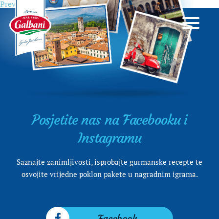
Previous
Previous
Što Talijani jedu u jesen?
Navigacija
post:
objava
Posjetite nas na Facebooku i
Instagramu
Saznajte zanimljivosti, isprobajte gurmanske recepte te
osvojite vrijedne poklon pakete u nagradnim igrama.
Facebook