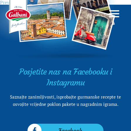
Previous
Previous
Emilio Pucci, talijanski princ printa
Navigacija
post:
objava
Posjetite nas na Facebooku i
Instagramu
Saznajte zanimljivosti, isprobajte gurmanske recepte te
osvojite vrijedne poklon pakete u nagradnim igrama.
Facebook