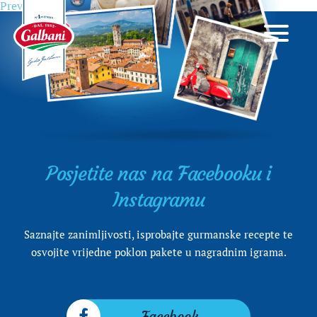
Previous
Previous
Casanova, zavodnik svjetskog glasa
Navigacija
post:
objava
Posjetite nas na Facebooku i
Instagramu
Saznajte zanimljivosti, isprobajte gurmanske recepte te
osvojite vrijedne poklon pakete u nagradnim igrama.
Facebook