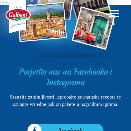
Previous
Previous
Sir i vino – ultimativna uživancija
Navigacija
post:
objava
Posjetite nas na Facebooku i
Instagramu
Saznajte zanimljivosti, isprobajte gurmanske recepte te
osvojite vrijedne poklon pakete u nagradnim igrama.
Facebook