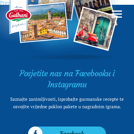
Previous
Previous
Kako biti Talijan za stolom
Navigacija
post:
objava
Posjetite nas na Facebooku i
Instagramu
Saznajte zanimljivosti, isprobajte gurmanske recepte te
osvojite vrijedne poklon pakete u nagradnim igrama.
Facebook