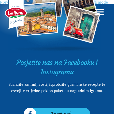
Previous
Previous
Kako je Milano postao svjetska prijestolnica mode
Navigacija
post:
objava
Posjetite nas na Facebooku i
Instagramu
Saznajte zanimljivosti, isprobajte gurmanske recepte te
osvojite vrijedne poklon pakete u nagradnim igrama.
Facebook