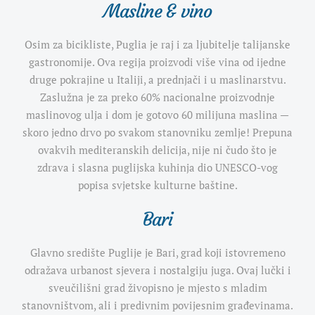
Masline & vino
Osim za bicikliste, Puglia je raj i za ljubitelje talijanske
gastronomije. Ova regija proizvodi više vina od ijedne
druge pokrajine u Italiji, a prednjači i u maslinarstvu.
Zaslužna je za preko 60% nacionalne proizvodnje
maslinovog ulja i dom je gotovo 60 milijuna maslina —
skoro jedno drvo po svakom stanovniku zemlje! Prepuna
ovakvih mediteranskih delicija, nije ni čudo što je
zdrava i slasna puglijska kuhinja dio UNESCO-vog
popisa svjetske kulturne baštine.
Bari
Glavno središte Puglije je Bari,
grad koji istovremeno
odražava urbanost sjevera i nostalgiju juga. Ovaj lučki i
sveučilišni grad živopisno je mjesto s mladim
stanovništvom, ali i predivnim povijesnim građevinama.