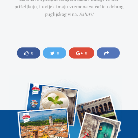
priželjkuju, i uvijek imaju vremena za čašicu dobrog
puglijskog vina.
Saluti!
0
0
0