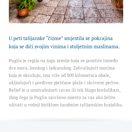
U peti talijanske “čizme” smjestila se pokrajina
koja se diči svojim vinima i stoljetnim maslinama.
Puglia je regija na jugu zemlje koja se prostire između
dva mora, Jonskog i Jadranskog. Zahvaljujući morima
koja je okružuju, ima više od 800 kilometara obale,
uključujući i predivne pješčane plaže i skrivene pećine.
Reljef je u unutrašnjosti ravan ili tek blago brežuljkast,
zbog čega ja Puglia savršeno mjesto za vas ako želite
uživati u vožnji biciklom čarobnim talijanskim krajoliku.