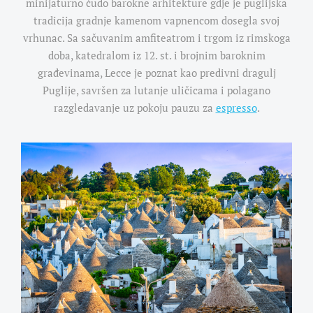
minijaturno čudo barokne arhitekture gdje je puglijska
tradicija gradnje kamenom vapnencom dosegla svoj
vrhunac. Sa sačuvanim amfiteatrom i trgom iz rimskoga
doba, katedralom iz 12. st. i brojnim baroknim
građevinama, Lecce je poznat kao predivni dragulj
Puglije, savršen za lutanje uličicama i polagano
razgledavanje uz pokoju pauzu za
espresso
.