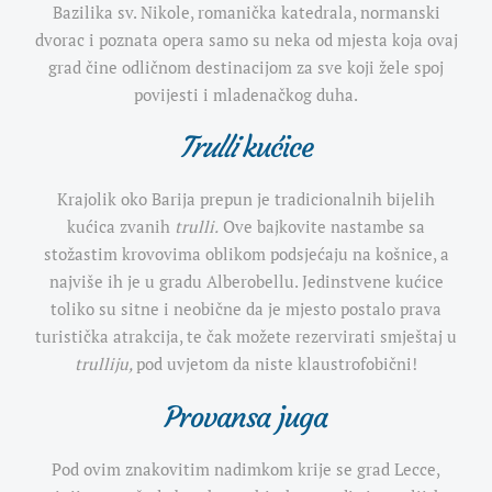
Bazilika sv. Nikole, romanička katedrala, normanski
dvorac i poznata opera samo su neka od mjesta koja ovaj
grad čine odličnom destinacijom za sve koji žele spoj
povijesti i mladenačkog duha.
Trulli
kućice
Krajolik oko Barija prepun je tradicionalnih bijelih
kućica zvanih
trulli.
Ove bajkovite nastambe sa
stožastim krovovima
oblikom podsjećaju na košnice, a
najviše ih je u gradu Alberobellu. Jedinstvene kućice
toliko su sitne i neobične da je mjesto postalo prava
turistička atrakcija, te čak možete rezervirati smještaj u
trulliju,
pod uvjetom da niste klaustrofobični!
Provansa juga
Pod ovim znakovitim nadimkom krije se grad Lecce,