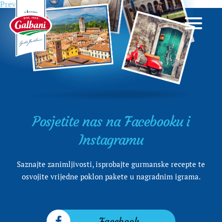
Previous
Previous
Gorgonzola Cremoso 150g
Navigacija
post:
objava
Posjetite nas na Facebooku i
Instagramu
Saznajte zanimljivosti, isprobajte gurmanske recepte te
osvojite vrijedne poklon pakete u nagradnim igrama.
Facebook