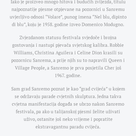
Iako je proizveo mnogo hitova i budućih zvijezda, titulu
najpoznatije pjesme otpjevane na pozornici u Sanremu
uvjerljivo odnosi “Volare”, punog imena “Nel blu, dipinto
di blu”, koju je 1958. godine izveo
Domenico Modugno.
Zvjezdanom statusu festivala svjedoče i brojna
gostovanja i nastupi pjevača svjetskog kalibra. Robbie
Williams, Christina Aguilera i Celine Dion krasili su
pozornicu Sanrema, a prije njih su to napravili Queen i
Village People, a Sanremo je prva posjetila Cher još
1967. godine.
Sam grad Sanremo poznat je kao “grad cvijeća” u kojem
se održavaju parade cvjetnih skulptura. Jedna takva
cvjetna manifestacija događa se ubrzo nakon Sanremo
festivala, pa ako u talijanskoj pjesmi želite uživati
uživo, ostanite još neko vrijeme i popratite
ekstravagantnu paradu cvijeća.