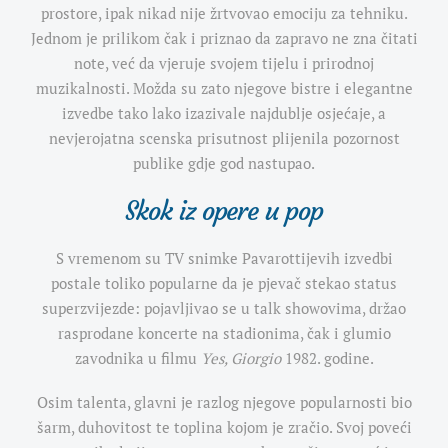
prostore, ipak nikad nije žrtvovao emociju za tehniku.
Jednom je prilikom čak i priznao da zapravo ne zna čitati
note, već da vjeruje svojem tijelu i prirodnoj
muzikalnosti. Možda su zato njegove bistre i elegantne
izvedbe tako lako izazivale najdublje osjećaje, a
nevjerojatna scenska prisutnost plijenila pozornost
publike gdje god nastupao.
Skok iz opere u pop
S vremenom su TV snimke Pavarottijevih izvedbi
postale toliko popularne da je pjevač stekao status
superzvijezde: pojavljivao se u talk showovima, držao
rasprodane koncerte na stadionima, čak i glumio
zavodnika u filmu
Yes, Giorgio
1982. godine.
Osim talenta, glavni je razlog njegove popularnosti bio
šarm, duhovitost te toplina kojom je zračio. Svoj poveći