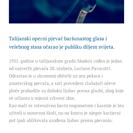
Talijanski operni pjevač baršunastog glasa i
velebnog stasa očarao je publiku diljem svijeta.
1935. godine u talijanskom gradu Modeni rođen je jedan
od najvećih pjevača 20. stoljeća, Luciano Pavarotti.
Odrastao je u skromnoj obitelji uz oca pekara i
amaterskog pjevača, a sati provedeni slušajući očeve
ploče probudile su duboku ljubav prema glazbi, zbog koje
se učlanio u mjesni crkveni zbor.
Kao mali se intenzivno bavio nogometom i kasnije je bio
učitelj u osnovnoj školi, no na koncu je njegov karijerni
put ipak oblikovala urođena ljubav prema pjevanju.