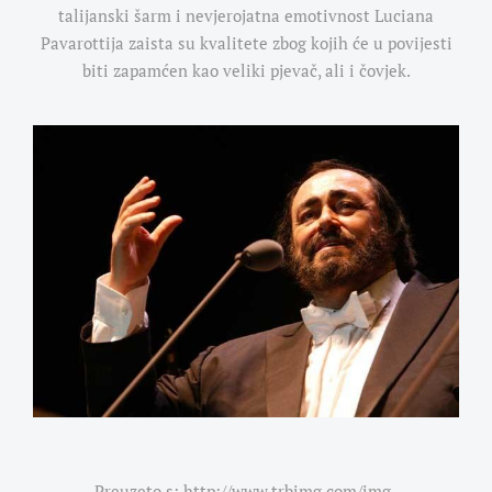
talijanski šarm i nevjerojatna emotivnost Luciana
Pavarottija zaista su kvalitete zbog kojih će u povijesti
biti zapamćen kao veliki pjevač, ali i čovjek.
Preuzeto s: http://www.trbimg.com/img-