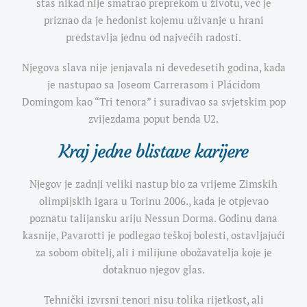
stas nikad nije smatrao preprekom u životu, već je
priznao da je hedonist kojemu uživanje u hrani
predstavlja jednu od najvećih radosti.
Njegova slava nije jenjavala ni devedesetih godina, kada
je nastupao sa Joseom Carrerasom i P
lá
cidom
Domingom kao “Tri tenora” i surađivao sa svjetskim pop
zvijezdama poput benda U2.
Kraj jedne blistave karijere
Njegov je zadnji veliki nastup bio za vrijeme Zimskih
olimpijskih igara u Torinu 2006., kada je otpjevao
poznatu talijansku ariju Nessun Dorma. Godinu dana
kasnije, Pavarotti je podlegao teškoj bolesti, ostavljajući
za sobom obitelj, ali i milijune obožavatelja koje je
dotaknuo njegov glas.
Tehnički izvrsni tenori nisu tolika rijetkost, ali