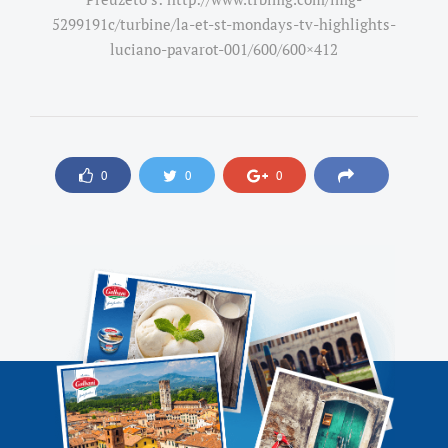
5299191c/turbine/la-et-st-mondays-tv-highlights-
luciano-pavarot-001/600/600×412
0
0
0