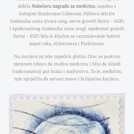
dobila
Nobelovu nagradu za medicinu
, zajedno s
kolegom Stanleyjem Cohenom. Njihovo otkriće
čimbenika rasta živaca (eng. nerve growth factor – NGF)
i epidermalnog čimbenika rasta (engl. epidermal growth
factor – EGF) bilo je ključno za razumijevanje bolesti
poput raka, Alzheimera i Parkinsona.
No, karijera joj nije započela glatko. Otac se protivio
njezinom izboru da studira medicinu i htio da slijedi
tradicionalniji put braka i majčinstva. To je, međutim,
nije spriječilo da ostvari snove i briljantnu karijeru.