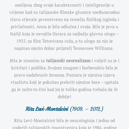
omiljena zbog svoje karakternosti i inteligencije u
vrijeme kad su talijanske filmske glumice međunarodnu
slavu stjecale prvenstveno na temelju fizičkog izgleda i
privlačnosti. Anna je bila odlučna i svoja. Bila je prva u
Italiji koja je osvojila Oscara za najbolju glavnu ulogu –
1955. za film Tetovirana ruža, a tu ulogu za nju je
napisao njezin dobar prijatelj Tennessee Williams.
Bila je sinonim za
talijanski neorealizam
i voljeli su je i
kritičari i publika. Svojom snagom i borbenošću bila je
pravo nadahnuće ženama. Poznata je njezina izjava
vizažistu koji je pokušao prekriti njezine bore – upitala
ga je zašto to čini kad joj je toliko godina trebalo da ih
dobije!
Rita Levi-Montalcini
(1909. – 2012.)
Rita Levi-Montalcini bila je neurologinja i jedna od
vodećih talijanskih znanstvenica koja je 1986. godine