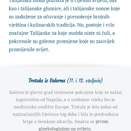
Talijanska moda poznata je u cijelom svijetu, baš
kao i talijanske glumice, ali i talijanske nonne koje
su zadužene za očuvanje i prenošenje brojnih
vještina i kulinarskih tradicija. No, postoje i vrlo
značajne Talijanke za koje možda niste ni čuli, a
pokrenule su goleme promjene koje su zauvijek
promijenile svijet.
Trotula iz Salerna
(11. i 12. stoljeće)
Salerno je glavni grad istoimene pokrajine koja se nalazi
jugoistočno od Napulja, a u srednjem vijeku bio je
medicinsko središte Europe. Trotula je bila jedna od
najznačajnijih liječnica tog doba i bila je predvodnica
brige o ženskom zdravlju. Smatra se
prvom
ginekologinjom na svijetu
.